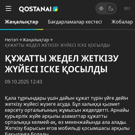
RU
Жаңалықтар
Бағдарламалар кестесі
Жобалар
Негізгі
Жаңалықтар
ҚҰЖАТТЫ ЖЕДЕЛ ЖЕТКІЗУ ЖҮЙЕСІ ІСКЕ ҚОСЫЛДЫ
ҚҰЖАТТЫ ЖЕДЕЛ ЖЕТКІЗУ
ЖҮЙЕСІ ІСКЕ ҚОСЫЛДЫ
09.10.2025 12:43
Қала тұрғындары үшін дайын құжат түрін үйге дейін
жеткізу жүйесі жүзеге асуда. Бұл халыққа қызмет
көрсету орталығының жұмысын жеделдетті. Арнайы
курьерлік жүйе арқылы азаматтар құжатты
орталыққа келмей-ақ, өз мекенжайында ала алады.
Жеткізу барысын егов мобильді қосымшасы арқылы
бақылауға болады.