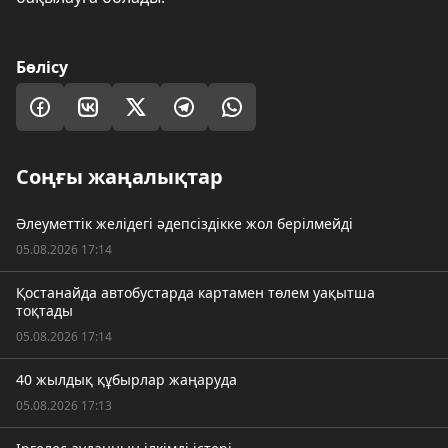
Бөлісу
Соңғы жаңалықтар
Әлеуметтік желідегі әдепсіздікке жол берілмейді
05.08.2026 17:14
Қостанайда автобустарда картамен төлем уақытша
тоқтады
05.08.2026 17:14
40 жылдық құбырлар жаңаруда
05.08.2026 17:13