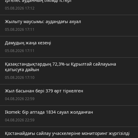
Іргелес ауданның ілкімді істері
05.08.2026 17:12
Жылыту маусымы: аудандағы ахуал
05.08.2026 17:11
Дамудың жаңа кезеңі
05.08.2026 17:11
Қазақстандықтардың 72,3%-ы Құрылтай сайлауына
қатысуға дайын
05.08.2026 17:10
Жыл басынан бері 379 өрт тіркелген
04.08.2026 22:59
Ikomek: бір аптада 1834 сауал жолданған
04.08.2026 22:59
Қостанайдағы сайлау учаскелеріне мониторинг жүргізілді