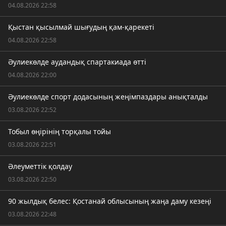
04.08.2026 22:58
Қыстан қысылмай шығудың қам-қарекеті
04.08.2026 22:58
Әулиекөлде аудандық спартакиада өтті
04.08.2026 22:00
Әулиекөлде спорт додасының жеңімпаздары анықталды
03.08.2026 22:52
Тобыл өңірінің торқалы тойы
03.08.2026 22:51
Әлеуметтік қолдау
03.08.2026 22:50
90 жылдық белес: Қостанай облысының жаңа даму кезеңі
03.08.2026 22:48